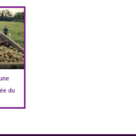
 une
ée du