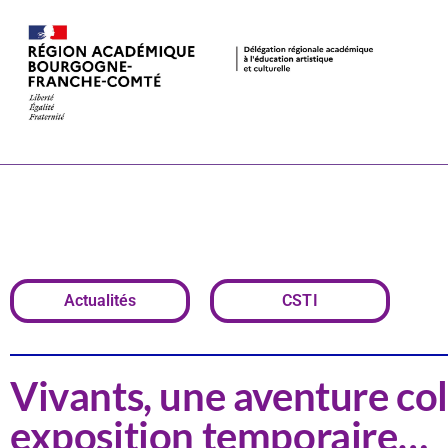
Vivants, une 
nouvelle exp
Actualités
CSTI
Vivants, une aventure col
exposition temporaire…