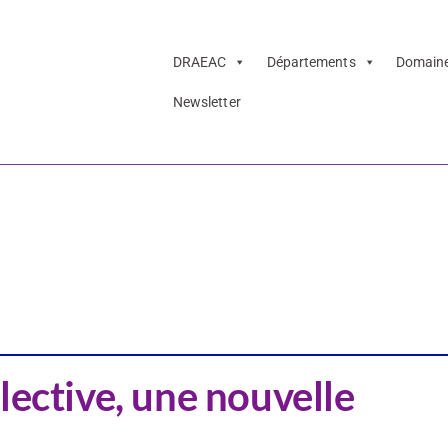
DRAEAC
Départements
Domain
Newsletter
aventure collecti
osition temporai
lective, une nouvelle