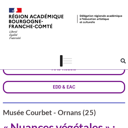
Actualités
Doubs
Arts visuels
EDD & EAC
Musée Courbet - Ornans (25)
« Nuances végétales » :