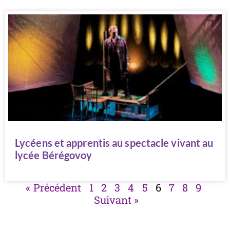
Lycéens et apprentis au spectacle vivant au
lycée Bérégovoy
« Précédent
1
2
3
4
5
6
7
8
9
Suivant »