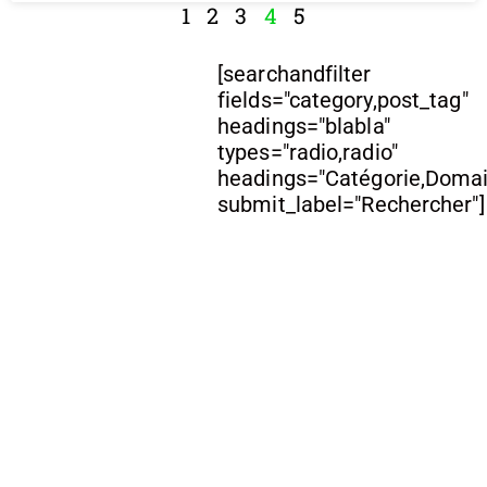
1
2
3
4
5
[searchandfilter
fields="category,post_tag"
headings="blabla"
types="radio,radio"
headings="Catégorie,Doma
submit_label="Rechercher"]