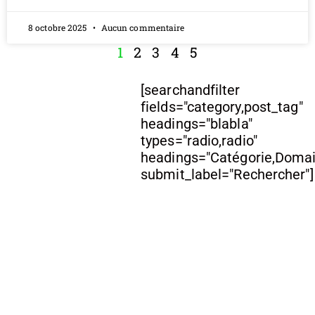
8 octobre 2025
Aucun commentaire
1
2
3
4
5
[searchandfilter
fields="category,post_tag"
headings="blabla"
types="radio,radio"
headings="Catégorie,Doma
submit_label="Rechercher"]