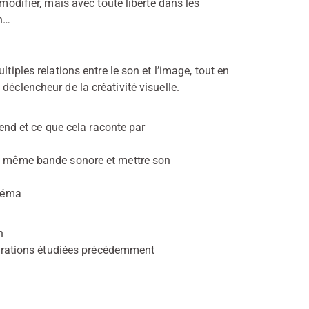
 modifier, mais avec toute liberté dans les
on…
tiples relations entre le son et l’image, tout en
déclencheur de la créativité visuelle.
tend et ce que cela raconte par
ne même bande sonore et mettre son
inéma
n
aborations étudiées précédemment