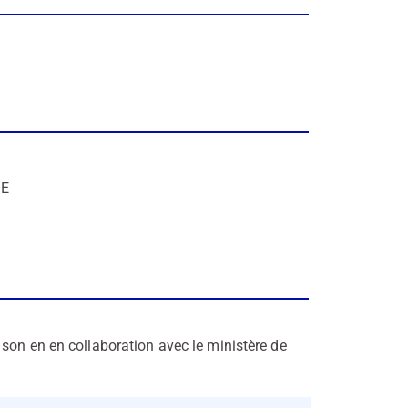
GE
u son en
en
collaboration
avec
le
ministère
de