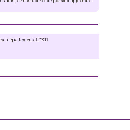
ation, de curiosité et de plaisir d’apprendre.
teur départemental CSTI