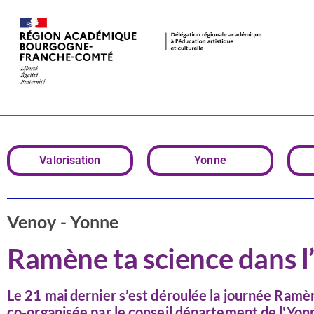
Ramène ta sc
Valorisation
Yonne
Venoy - Yonne
Ramène ta science dans 
Le 21 mai dernier s’est déroulée la journée Ramèn
co-organisée par le conseil département de l'Yon