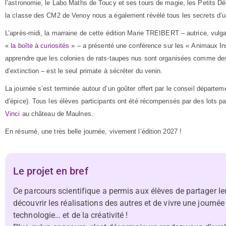
l’astronomie, le Labo Maths de Toucy et ses tours de magie, les Petits Débr
la classe des CM2 de Venoy nous a également révélé tous les secrets d
L’après-midi, la marraine de cette édition Marie TREIBERT – autrice, vulgar
«
la boîte à curiosités
»
– a présenté une conférence sur les « Animaux Inso
apprendre que les colonies de rats-taupes nus sont organisées comme des f
d’extinction – est le seul primate à sécréter du venin.
La journée s’est terminée autour d’un goûter offert par le conseil départe
d’épice). Tous les élèves participants ont été récompensés par des lots par
Vinci
au château de Maulnes.
En résumé, une très belle journée, vivement l’édition 2027 !
Le projet en bref
Ce parcours scientifique a permis aux élèves de partager leu
découvrir les réalisations des autres et de vivre une journée
technologie… et de la créativité !