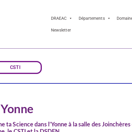
DRAEAC
Départements
Domain
Newsletter
ience dans l’Yon
CSTI
l’Yonne
e ta Science dans l’Yonne à la salle des Joinchères
ne, le CSTI et la DSDEN.