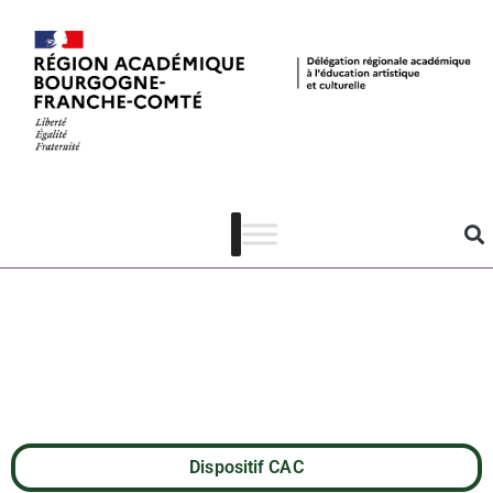
NAUSSICAÄ de
la Vallée du
Vent d’Hayao
Miyazaki
Dispositif CAC