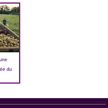
 une
ée du