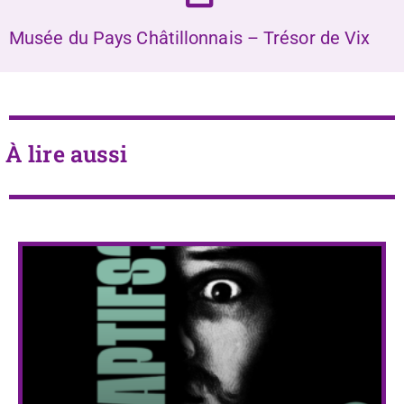
Musée du Pays Châtillonnais – Trésor de Vix
À lire aussi