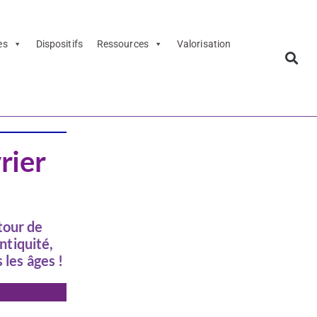
es
Dispositifs
Ressources
Valorisation
imoine
rier
tour de
ntiquité,
 les âges !