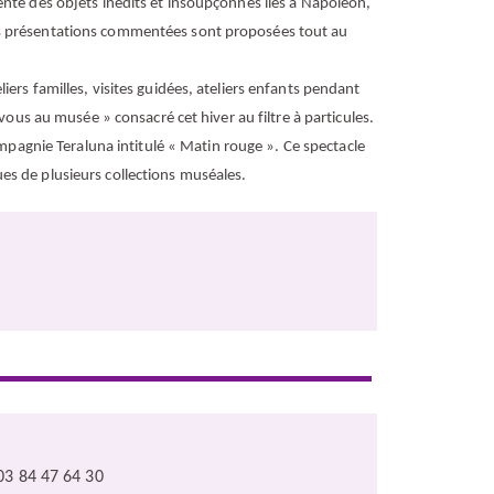
nte des objets inédits et insoupçonnés liés à Napoléon,
. Des présentations commentées sont proposées tout au
rs familles, visites guidées, ateliers enfants pendant
vous au musée » consacré cet hiver au filtre à particules.
compagnie Teraluna
intitulé « Matin rouge ». Ce spectacle
sues de plusieurs collections muséales.
03 84 47 64 30