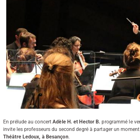
En prélude au concert
Adèle H. et Hector B.
programmé le ven
invite les professeurs du second degré à partager un moment
Théâtre Ledoux, à Besançon
.