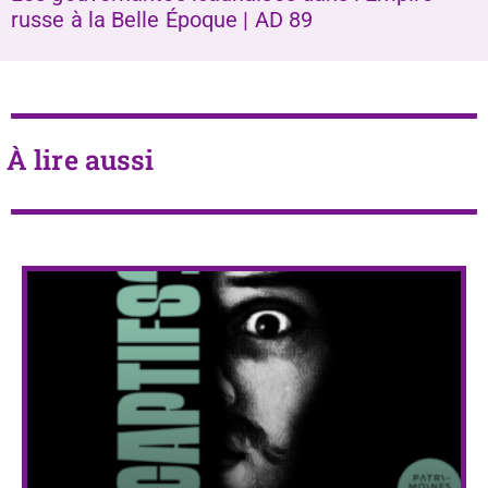
russe à la Belle Époque | AD 89
À lire aussi