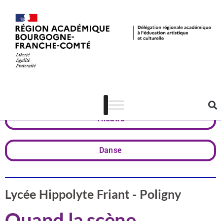
Valorisation
Jura
Théâtre
Danse
Lycée Hippolyte Friant - Poligny
Quand la scène