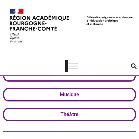
Valorisation
Jura
Lecture-écriture
Musique
Théâtre