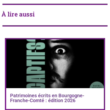
À lire aussi
Patrimoines écrits en Bourgogne-
Franche-Comté : édition 2026