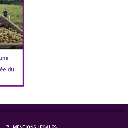
 une
ée du
MENTIONS LÉGALES