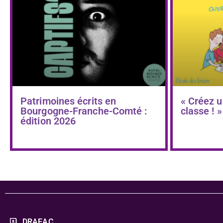
Patrimoines écrits en
« Créez u
Bourgogne-Franche-Comté :
classe ! »
édition 2026
DRAEAC