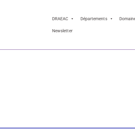
DRAEAC
Départements
Domain
Newsletter
 européennes du
ions pédagogiques
u lycée