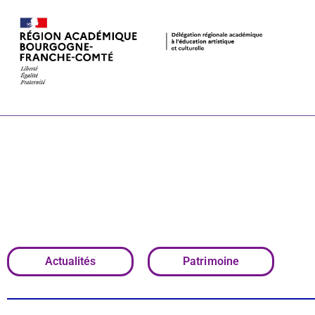
40e Journées
Des proposit
maternelle a
Actualités
Patrimoine