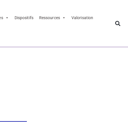
es
Dispositifs
Ressources
Valorisation
 patrimoine –
 de la