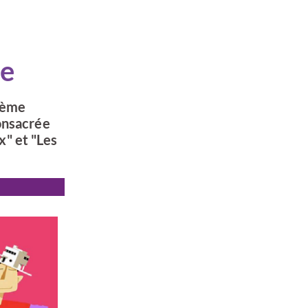
ée
thème
consacrée
x" et "Les