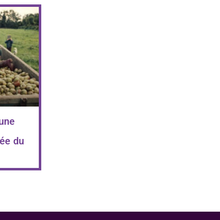
 une
ée du