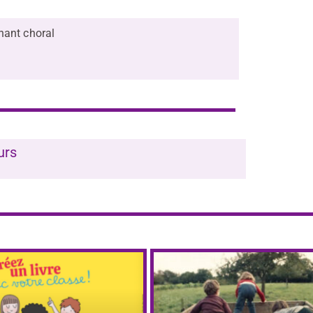
hant choral
eurs