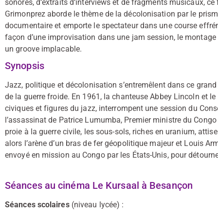
sonores, d‘extraits d‘interviews et de fragments musicaux, ce
Grimonprez aborde le thème de la décolonisation par le prisme
documentaire et emporte le spectateur dans une course effréné
façon d’une improvisation dans une jam session, le montage 
un groove implacable.
Synopsis
Jazz, politique et décolonisation s’entremêlent dans ce grand 
de la guerre froide. En 1961, la chanteuse Abbey Lincoln et le
civiques et figures du jazz, interrompent une session du Conse
l’assassinat de Patrice Lumumba, Premier ministre du Congo
proie à la guerre civile, les sous-sols, riches en uranium, atti
alors l’arène d’un bras de fer géopolitique majeur et Louis 
envoyé en mission au Congo par les États-Unis, pour détourner
Séances au cinéma Le Kursaal à Besançon
Séances scolaires
(niveau lycée) :