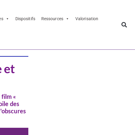
es
Dispositifs
Ressources
Valorisation
 et
film «
oile des
d'obscures