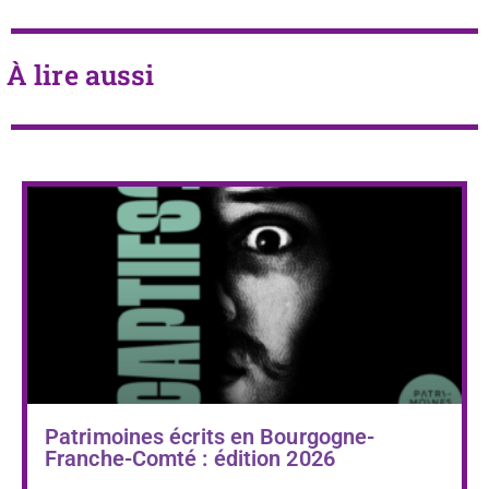
À lire aussi
Patrimoines écrits en Bourgogne-
Franche-Comté : édition 2026