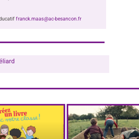
éducatif
franck.maas@ac-besancon.fr
éliard