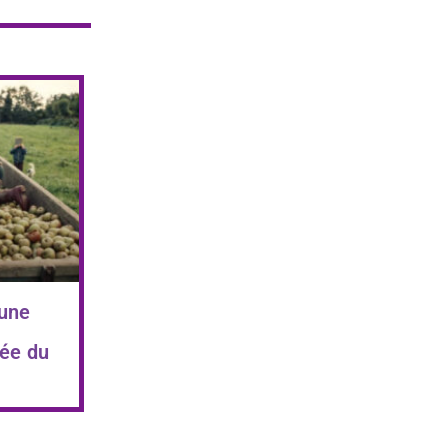
 une
ée du