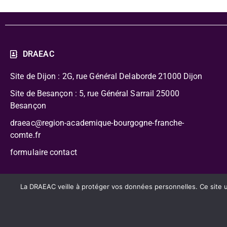
DRAEAC
Site de Dijon : 2G, rue Général Delaborde
21000 Dijon
Site de Besançon : 5, rue Général Sarrail 25000
Besançon
draeac@region-academique-bourgogne-franche-
comte.fr
formulaire contact
CC-BY-NC-SA – Délégation Régionale Académique à l’Édu
La DRAEAC veille à protéger vos données personnelles. Ce site uti