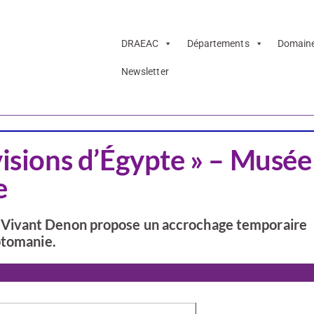
DRAEAC
Départements
Domain
Newsletter
Saône-et-Loire
visions d’Égypte » – Musée
e
Vivant Denon propose un accrochage temporaire
ptomanie.