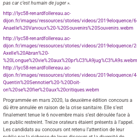
pas car c’est humain de juger ».
http://lyc58-renardfollereau.ac-
dijon.fr/images/ressources/stories/videos/2019eloquence/6
Anaelle%20Varvoux%20-%20Souvenirs%20Souvenirs.webm
http://lyc58-renardfollereau.ac-
dijon.fr/images/ressources/stories/videos/2019eloquence/2
Axelle%20Abran%20-
%20Longue%20vie%20aux%20pr%C3%A9jug%C3%A9s.web
http://lyc58-renardfollereau.ac-
dijon.fr/images/ressources/stories/videos/2019eloquence/4
Quentin%20Sennotier%20-%20Doit-
on%20se%20fier%20aux%20critiques.webm
Programmée en mars 2020, la deuxième édition concours a
dû être annulée en raison de la crise sanitaire. Elle s’est
finalement tenue le 6 novembre mais s’est déroulée face à
un public restreint. Treize orateurs étaient présents à l’appel.
Les candidats au concours ont retenu l’attention de leur
public par la richesse de leurs discours et la diversité de