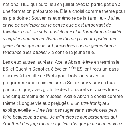
national HEC qui aura lieu en juillet avec la participation à
une formation préparatoire. Elle a choisi comme thème pour
sa plaidoirie : Souvenirs et mémoire de la famille.
« J’ai eu
envie de participer car je pense que c’est important de
travailler l’oral. Je suis musicienne et la formation m’a aidée
à réguler mon stress. Avec ce thème j’ai voulu parler des
générations qui nous ont précédées car ma génération a
tendance à les oublier »
a confié la jeune fille.
Les deux autres lauréats, Axelle Abran, élève en terminale
ère
ES, et Quentin Senotier, élève en 1
ES, ont reçu un pass
d’accès à la visite de Paris pour trois jours avec au
programme une croisière sur la Seine, une visite en bus
panoramique, avec gratuité des transports et accès libre à
une cinquantaine de musées. Axelle Abran a choisi comme
thème : Longue vie aux préjugés.
« Un titre ironique »
,
explique-t-elle.
« Il ne faut pas juger sans savoir, cela peut
faire beaucoup de mal. Je m’intéresse aux personnes qui
émettent des jugements et je leur dis que je ne leur en veux