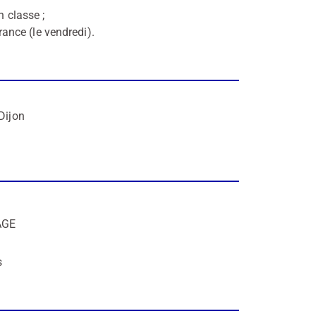
 classe ;
ance (le vendredi).
Dijon
AGE
s