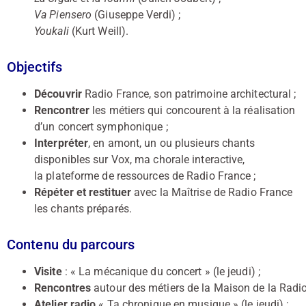
Va Piensero
(Giuseppe Verdi) ;
Youkali
(Kurt Weill).
Objectifs
Découvrir
Radio France, son patrimoine architectural ;
Rencontrer
les métiers qui concourent à la réalisation
d’un concert symphonique ;
Interpréter
, en amont, un ou plusieurs chants
disponibles sur Vox, ma chorale interactive,
la plateforme de ressources de Radio France ;
Répéter et restituer
avec la Maîtrise de Radio France
les chants préparés.
Contenu du parcours
Visite
: « La mécanique du concert » (le jeudi) ;
Rencontres
autour des métiers de la Maison de la Radio 
Atelier radio
« Ta chronique en musique » (le jeudi) ;