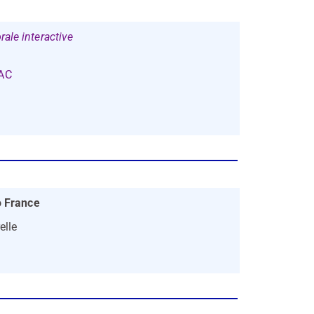
ale interactive
EAC
o France
elle