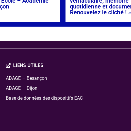
l’École – Académie
vernaculaire, mémoire
çon
quotidienne et docume
Renouvelez le cliché ! 
LIENS UTILES
ADAGE – Besançon
ADAGE – Dijon
Base de données des dispositifs EAC