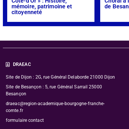
Côte-d’Or » : Histoire,
Choral à 
mémoire, patrimoine et
de Besan
citoyenneté
DRAEAC
Site de Dijon : 2G, rue Général Delaborde
21000 Dijon
Site de Besançon : 5, rue Général Sarrail 25000
Besançon
draeac@region-academique-bourgogne-franche-
comte.fr
formulaire contact