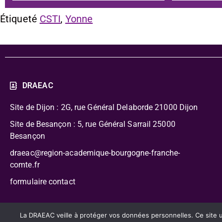
Étiqueté
CSTI
,
Yonne
DRAEAC
Site de Dijon : 2G, rue Général Delaborde
21000 Dijon
Site de Besançon : 5, rue Général Sarrail 25000
Besançon
draeac@region-academique-bourgogne-franche-
comte.fr
formulaire contact
CC-BY-NC-SA – Délégation Régionale Académique à l’Édu
La DRAEAC veille à protéger vos données personnelles. Ce site uti