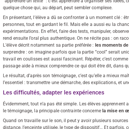
“apprendre un texte” : c’est apprendre à organiser ses idées, cl
quelque chose qui, au départ, peut sembler complexe.
En présentant, l’élève a dû se confronter à un moment clé : êt
personnes, tout en gardant le fil. Mais elle a aussi eu la cha
expérimentations. En effet, faire des tests, manipuler, observe
rend ensuite l’oral plus authentique. On ne récite pas : on ra
L’élève décrit notamment sa partie préférée :
les moments de 
surprendre : on imagine parfois que la partie “cool” serait un
travail en coulisses est aussi fascinant. Répéter, c’est comme
passage aide à mieux comprendre ce qui doit être dit, dans que
Le résultat, d’après son témoignage, c’est qu’elle a mieux maît
l’essentiel : transmettre une démarche, des explications, et u
Les difficultés, adapter les expériences
Évidemment, tout n’a pas été simple. Les élèves apprennent aus
le témoignage, la principale contrainte concerne
la mise en œ
Quand on travaille sur le son, il peut y avoir plusieurs sources 
distance, l’enceinte utilisée, le type de dispositif… Et parfois,