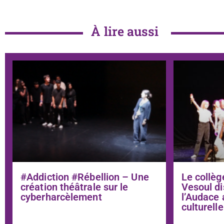
À lire aussi
#Addiction #Rébellion – Une
Le collèg
création théâtrale sur le
Vesoul di
cyberharcèlement
l’Audace 
culturelle