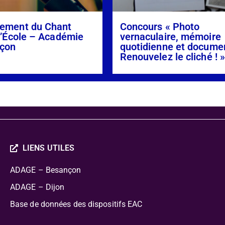
ement du Chant
Concours « Photo
l’École – Académie
vernaculaire, mémoire
çon
quotidienne et docume
Renouvelez le cliché ! 
LIENS UTILES
ADAGE – Besançon
ADAGE – Dijon
Base de données des dispositifs EAC