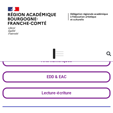
Actualités
Saône-et-Loire
Arts numériques
EDD & EAC
Lecture-écriture