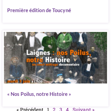
Première édition de Toucyné
« Nos Poilus, notre Histoire »
« Précédent
1
2
3
4
Suivant »