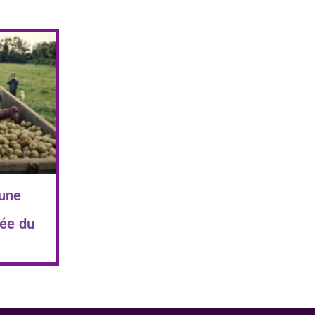
 une
ée du