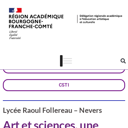
Valorisation
Nièvre
Arts visuels
CSTI
Lycée Raoul Follereau – Nevers
Art et sciences, une