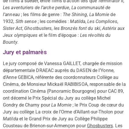
de films à suéder, entre films d’action tels que
Terminator II
,
Les aventuriers de l’arche perdue
,
La communauté de
l’anneau
; les films de genre :
The Shining
,
La Momie
de
1932,
Sith sense
; les comédies :
Matilda
,
Les Complices
,
Sister Act
,
Ghostbusters
,
les Bronzés font du ski
,
Astérix aux
Jeux olympiques
et le film d’époque :
Les révoltés du
Bounty
.
Jury et palmarès
Le jury composé de Vanessa GAILLET, chargée de mission
départementale DRAEAC auprès du DASEN de l’Yonne,
d’Anne GEBICA, référente des coordonnateurs Collège au
Cinéma, de Monsieur Mickaël RABIBISOA, responsable de la
coordination Cinéma (Panoramic Bourgogne) pour CAC 89,
ont décerné le Prix Spécial du Jury au collège Michel
Gondry de Charny pour
La Momie
; le Prix Coup de cœur du
Jury au collège La croix de l’Orme d’Aillant-sur-Tholon pour
Matilda
et le Grand Prix de Jury au Collège Philippe
Cousteau de Brienon-sur-Armençon pour
Ghosbusters
. Les