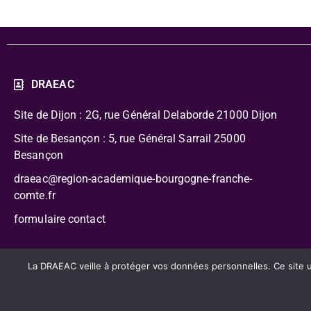
DRAEAC
Site de Dijon : 2G, rue Général Delaborde
21000 Dijon
Site de Besançon : 5, rue Général Sarrail 25000
Besançon
draeac@region-academique-bourgogne-franche-
comte.fr
formulaire contact
CC-BY-NC-SA – Délégation Régionale Académique à l’Édu
La DRAEAC veille à protéger vos données personnelles. Ce site uti