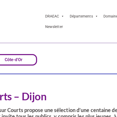
DRAEAC
Départements
Domain
Newsletter
tres sur Courts –
Côte-d'Or
rts – Dijon
ur Courts propose une sélection d’une centaine de
nvite tous les publics, y compris les plus jeunes, 