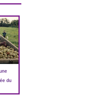
 une
ée du