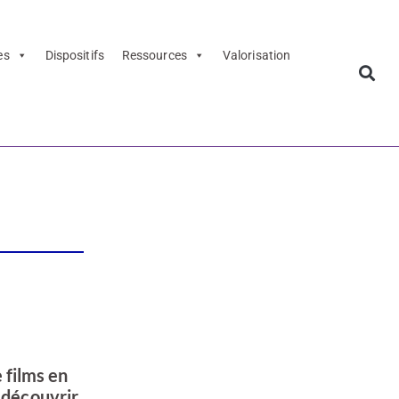
es
Dispositifs
Ressources
Valorisation
 Dijon
 films en
à découvrir