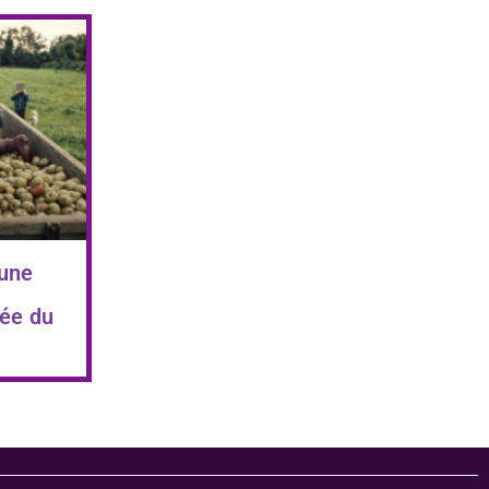
 une
ée du