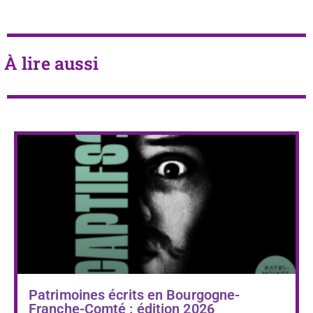
À lire aussi
Patrimoines écrits en Bourgogne-
Franche-Comté : édition 2026