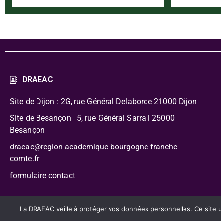
DRAEAC
Site de Dijon : 2G, rue Général Delaborde
21000 Dijon
Site de Besançon : 5, rue Général Sarrail 25000
Besançon
draeac@region-academique-bourgogne-franche-
comte.fr
formulaire contact
CC-BY-NC-SA – Délégation Régionale Académique à l’Édu
La DRAEAC veille à protéger vos données personnelles. Ce site uti