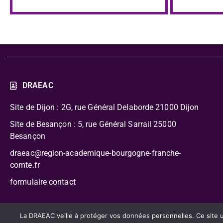
DRAEAC
Site de Dijon : 2G, rue Général Delaborde
21000 Dijon
Site de Besançon : 5, rue Général Sarrail 25000
Besançon
draeac@region-academique-bourgogne-franche-
comte.fr
formulaire contact
CC-BY-NC-SA – Délégation Régionale Académique à l’Édu
La DRAEAC veille à protéger vos données personnelles. Ce site uti