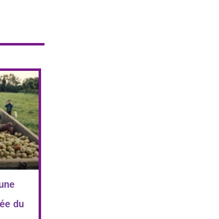
 une
ée du