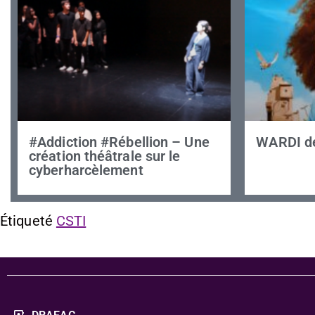
#Addiction #Rébellion – Une
WARDI de
création théâtrale sur le
cyberharcèlement
Étiqueté
CSTI