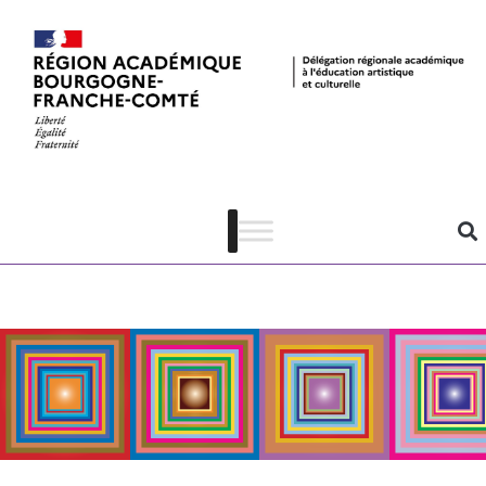
Plan d’action
« À l’école des
arts et de la
culture »