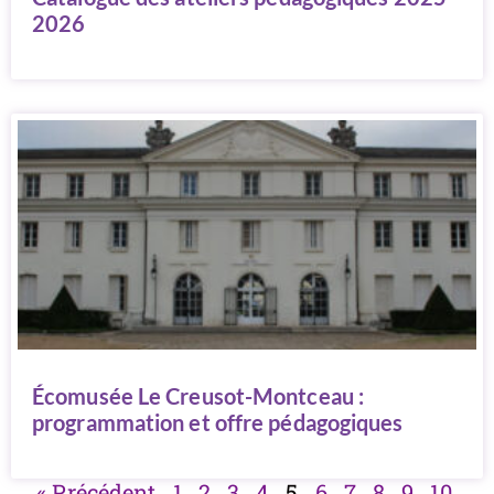
2026
Écomusée Le Creusot-Montceau :
programmation et offre pédagogiques
« Précédent
1
2
3
4
5
6
7
8
9
10