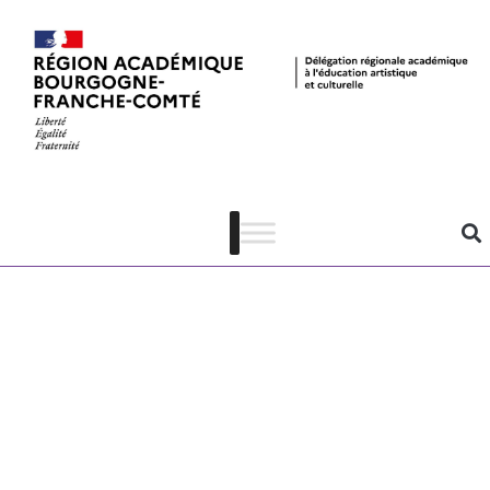
Nouvelles
offres à
destination des
enseignants
inscrits à « Ma