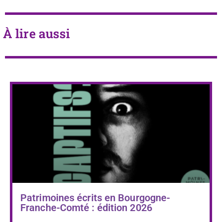
À lire aussi
Patrimoines écrits en Bourgogne-
Franche-Comté : édition 2026