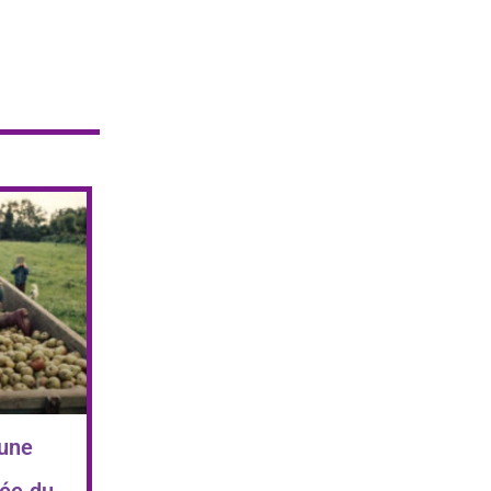
 une
ée du