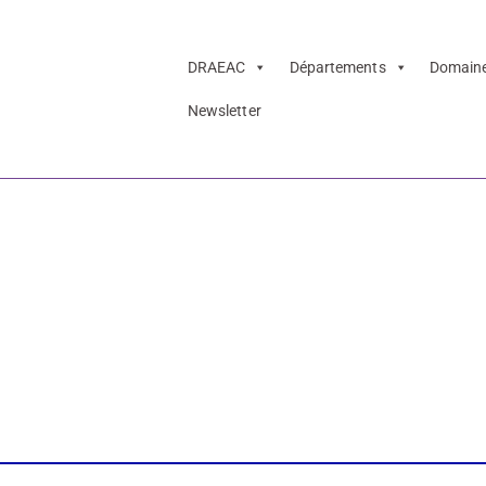
DRAEAC
Départements
Domain
Newsletter
e Sinéty, une vie
monographique au
e