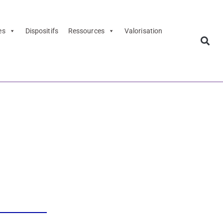
es
Dispositifs
Ressources
Valorisation
 » – Une
 musée du