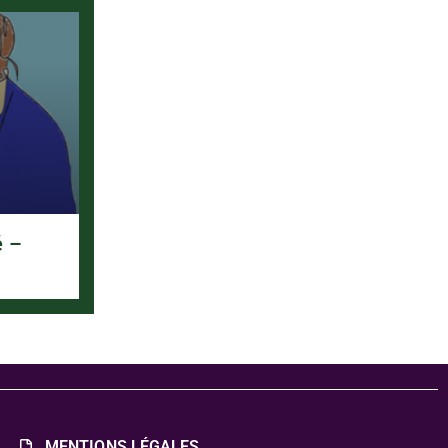
é –
MENTIONS LÉGALES