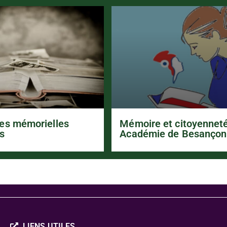
es mémorielles
Mémoire et citoyennet
s
Académie de Besançon
LIENS UTILES