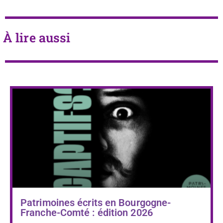
À lire aussi
Patrimoines écrits en Bourgogne-
Franche-Comté : édition 2026