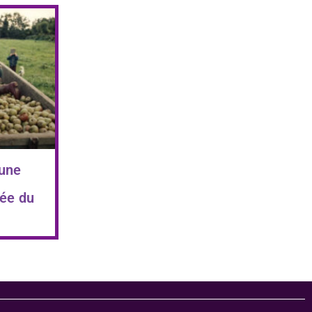
 une
ée du