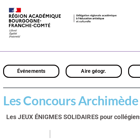
Les Concour
Événements
Aire géogr.
Les Concours Archimède
Les JEUX ÉNIGMES SOLIDAIRES pour collégien
8 décembre 2022
Frédéric Léothaud