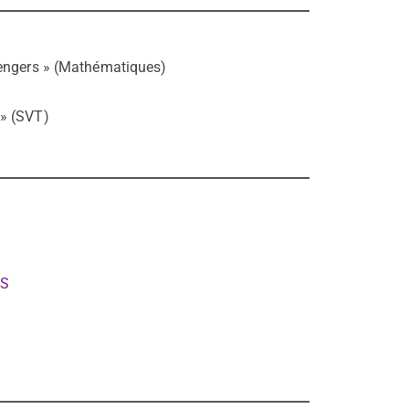
engers » (Mathématiques)
 » (SVT)
RS