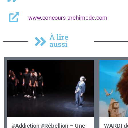
www.concours-archimede.com
À lire
aussi
#Addiction #Rébellion – Une
WARDI de