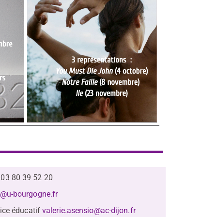
03 80 39 52 20
@u-bourgogne.fr
ice éducatif
valerie.asensio@ac-dijon.fr