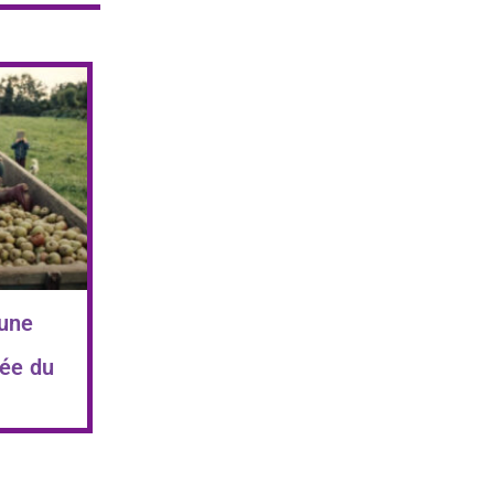
 une
ée du