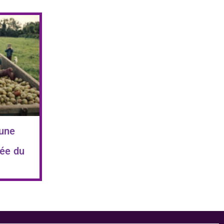
 une
ée du