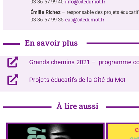
03 86 57 99 40
info@citedumot.fr
Émilie Richez
– responsable d
03 86 57 99 35
eac@citedumot.fr
En savoir plus
Grands chemins 2021 – programme c
Projets éducatifs de la Cité du Mot
À lire aussi