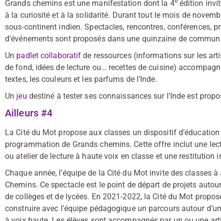
e
Grands chemins est une manifestation dont la 4
édition invi
à la curiosité et à la solidarité. Durant tout le mois de novem
sous-continent indien. Spectacles, rencontres, conférences, pr
d’événements sont proposés dans une quinzaine de commun
Un
padlet collaboratif
de ressources (informations sur les art
de fond, idées de lecture ou… recettes de cuisine) accompagne
textes, les couleurs et les parfums de l’Inde.
Un
jeu
destiné à tester ses connaissances sur l’Inde est propos
Ailleurs #4
La Cité du Mot propose aux classes un dispositif d’éducation ar
programmation de Grands chemins. Cette offre inclut une lectu
ou atelier de lecture à haute voix en classe et une restitution 
Chaque année, l’équipe de la Cité du Mot invite des classes à 
Chemins. Ce spectacle est le point de départ de projets autour
de collèges et de lycées. En 2021-2022, la Cité du Mot propose
construire avec l’équipe pédagogique un parcours autour d’un t
à voix haute. Les élèves sont accompagnés par un ou une artiste