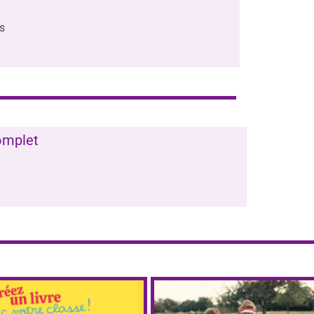
es projets éducatifs
omplet