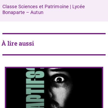
Classe Sciences et Patrimoine | Lycée
Bonaparte – Autun
À lire aussi